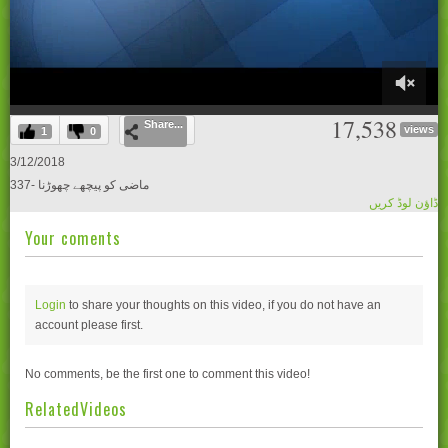
0
17,538
Share...
of
views
1
0
24
minutes,
3/12/2018
28
337- ماضی کو پیچھے چھوڑنا
seconds
ڈاؤن لوڈ کریں
Your coments
Login
to share your thoughts on this video, if you do not have an
account please
first.
No comments, be the first one to comment this video!
RelatedVideos